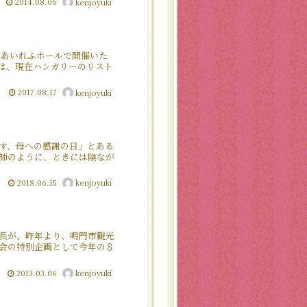
2014.08.06
kenjoyuki
のあいれふホールで開催いた
は、現在ハンガリーのリスト
2017.08.17
kenjoyuki
す、母への感謝の日」とある
師のように、ときには陰なが
2018.06.15
kenjoyuki
長が、昨年より、鳴門市観光
会の特別企画として今年の８
2013.03.06
kenjoyuki