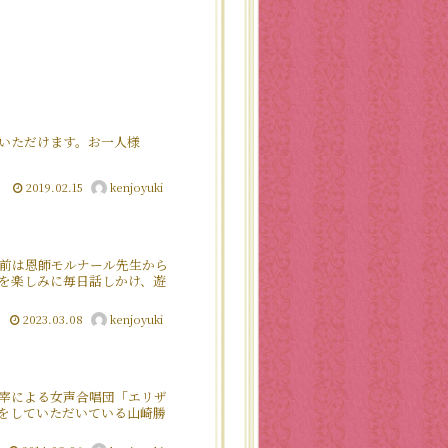
いただけます。お一人様
2019.02.15
kenjoyuki
前は恩師モルナール先生から
を楽しみに毎日話しかけ、遊
2023.03.08
kenjoyuki
宰による女声合唱団「エリザ
をしていただいている山崎勝