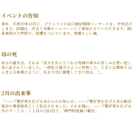
イベントの告知
来年、平成30年10月に、ピアニストの谷口雄紀帰国コンサートを、中央区
します。詳細は、決まり次第ホームページにて告知させていただきます。彼
音楽院の大学院で、研鑽をつんでいます。素晴らしい演...
母の死
自分の誕生日。それは「自分を生んでくれた母親の産みの苦しみを思い起こ
本に記されていました。一卵性の親子のように仲良しで、ときには尊敬する
ら支える執事のように、私を大切に溺愛してきた母は、こ...
2月の出来事
「ハープ愛好家を広げる会からのお知らせ」ハープ愛好家を広げる会の副会
協会の事務局長として赴任されました。それを機に、ハープ愛好家を広げる
月の９・１０・１１日の2泊3日で、”鳴門阿波踊り観光...