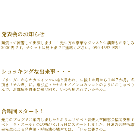
発表会のお知らせ
頑張って練習して出演します！！先生方の豪華なダンスと生演奏もお楽しみ
3000円です。チケットは見上までご連絡ください。090-4692-9392
ショッキングな出来事・・・
ブリーダーからオカメインコの雄と言われ、生後１か月から１年７か月。名
頂き「モル君」に。飛び立ったセキセイインコのマコトのようにおしゃべり
んで、お部屋を自由に飛び回り、いつも癒されていたモル...
合唱団スタート！
先月のブログでご案内しましたとおりエリザベト音楽大学同窓会福岡支部主
ベト ラ・スール」の活動が８月５日にスタートしました。日頃の合唱指導
幸先生による発声法・呼吸法の練習では、「いかに響きの...