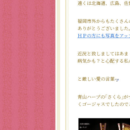
遠くは北海道、広島、佐世
福岡市外からもたくさん
ありがとうございました
ＨＰの方にも写真をアッ
近況と致しましてはあまり
病気かも？と心配する私
と厳しい愛の言葉
青山ハープの｢さくら｣
くゴージャスでしたので