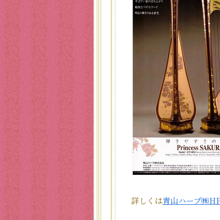
詳しくは
青山ハープ㈱H