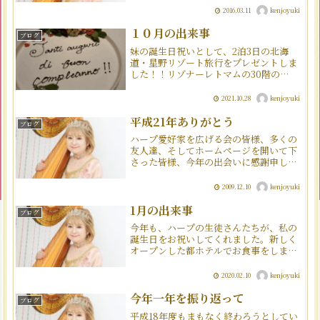
なんとかうまくいきました！音楽も料理
2016.03.11
kenjoyuki
も復習が大切ですね山崎勝幸先生を自宅
にお招きしての料理教室。...
１０月の出来事
ブログ
妹の誕生日祝いとして、2泊3日の北海
道・星野リゾート旅行をプレゼントしま
した！！リゾナーレトマムの30階の
「OTTO SETTE」で、イタリア料理の
フルコースでお祝いしました。大自然の
2021.10.28
kenjoyuki
中の広大な敷地に、悠然と立つタワー。
こちらの３１階に宿泊...
平成21年ありがとう
ブログ
ハープ愛好家を広げる会の皆様、多くの
友人達、そしてホームページを開いて下
さった皆様、今年の出会いに感謝申し上
げます。 来年度は、これまでの活動の
集大成として、平成22年10月16日(土)１
2009.12.10
kenjoyuki
４：００より、 アクロス福岡シンフォ
ニーホールにて ...
1月の出来事
ブログ
今年も、ハープの生徒さんたちが、私の
誕生日をお祝いしてくれました。新しく
オープンした都ホテルでお食事をしまし
た。とても素敵な誕生会となりました。
みなさんからプレゼントにいただいた
2020.02.10
kenjoyuki
Diorの化粧品。よく見るとDiorのDが音
符なんですよ！面白...
今年一年を振り返って
ブログ
平成18年度もまもなく終わろうとしてい