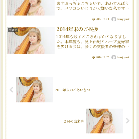
ますおっちょこちょいで、あわてんぼう
で、パソコンいじりが大嫌いな私です
が、助け人の(株)スリーピースコミュニ
ケーションズの松尾さんのおかげで何と
2007.12.21
kenjoyuki
かホームページを頑張っています。私の
今年一年間は少し元気の...
2014年末のご挨拶
ブログ
2014年も残すところわずかとなりまし
た。本年度も、見上由紀とハープ愛好家
を広げる会は、多くの支援者の皆様の応
援と支えの中で、有意義な演奏活動、及
び集いの会の開催を行う事が出来まし
2014.12.12
kenjoyuki
た。また、今年は母校エリザベト音楽大
学の支部長として、合唱団...
2013年末のごあいさつ
２月の出来事