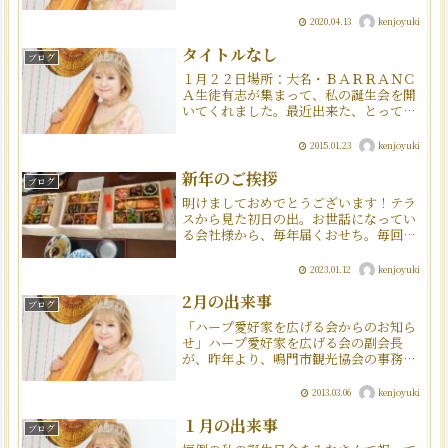
かわいい家族たちも、何だか退屈そうで
す。4月3日に15歳の誕生日を迎えたボス
2020.04.13
kenjoyuki
くん元野良猫の、のんちゃん。恐らく1歳
くらい？野良から家...
タイトルなし
ブログ
１月２２日場所：大名・ＢＡＲＲＡＮＣ
Ａ生徒有志が集まって、私の誕生会を開
いてくれました。最近出来た、とっても
お洒落なお店です。毎回プレゼントや、
ケーキも準備してくれて、大変幸せで
2015.01.23
kenjoyuki
す。毎年思うことですが、先生冥利に尽
きる時間の一つですね。生徒...
新年のご挨拶
ブログ
明けましておめでとうございます！テラ
スから見た初日の出。お世話になってい
る会社様から、毎年届くおせち。毎回、
感謝を込めていただいています。今年も
とても美味しかったです。ありがとうご
2023.01.12
kenjoyuki
ざいました。先月の１２月２４日、クリ
スマスイブに教会へクリス...
2月の出来事
ブログ
「ハープ愛好家を広げる会からのお知ら
せ」ハープ愛好家を広げる会の副会長
が、昨年より、鳴門市観光協会の事務局
長として赴任されました。それを機に、
ハープ愛好家を広げる会の特別企画とし
2013.03.06
kenjoyuki
て今年の８月の９・１０・１１日の2泊3
日で、”鳴門阿波踊り観光...
１月の出来事
ブログ