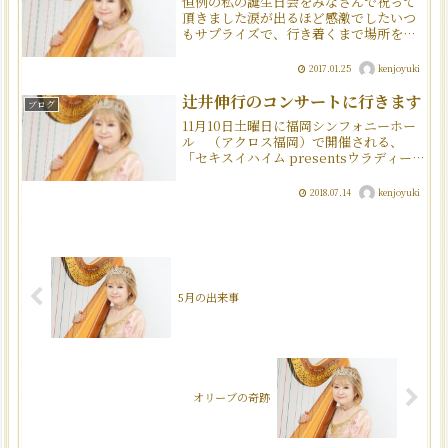
恒例の私の誕生日会をみなさんで祝って
頂きました涙が出るほど感激でしたいつ
もサプライズで、行き着くまで場所を教
えてもらえません。今年も素晴らしいお
店で、教えたくない気持ちわかりますか
2017.01.25
kenjoyuki
お誕生日ケーキも、とってもステキです
最近頂いたうれしい贈り物...
辻井伸行のコンサートに行きます
ブログ
11月10日土曜日に福岡シンフォニーホー
ル （アクロス福岡）で開催される、
「セキスイハイム presentsウラディーミ
ル・アシュケナージ＆アイスランド交響
楽団」のコンサートに行きます。その中
2018.07.14
kenjoyuki
でも注目したいのが盲目のピアニストで
ある辻井伸行...
5月の出来事
オリーブの奇跡