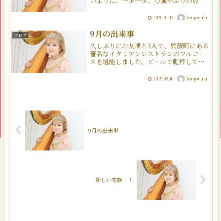
いように、一歩一歩、心臓やぶりの坂を
登り詰めると、初代学長ゴーセンス神父
と、前学長で私の大好きな恩師マクガレ
2020.01.13
kenjoyuki
ル先生のお墓に着きます。なぜだか、お
墓の前に立つと、毎回涙...
9月の出来事
ブログ
久しぶりにお友達と3人で、呉服町にある
著名なイタリアンレストランのフルコー
スを堪能しました。ビールで乾杯して、
前菜をカメラに収めたまではいいのです
が、ワインを飲みながらおしゃべりに夢
2015.09.16
kenjoyuki
中になっているうちに、ふと気付くとデ
ザートまでお腹の中に入...
9月の出来事
新しい家族！！