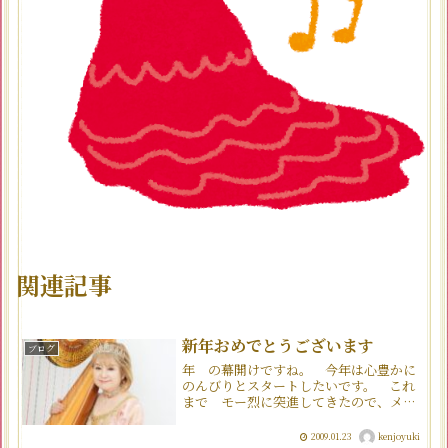
関連記事
新年おめでとうございます
ブログ
年 の幕開けですね。 今年は心豊かに
のんびりとスタートしたいです。 これ
まで モー烈に突進してきたので、メン
タルの小休止も必要みたいですね1月18日
は歳の誕生日 友人や生徒達に祝って頂
2009.01.23
kenjoyuki