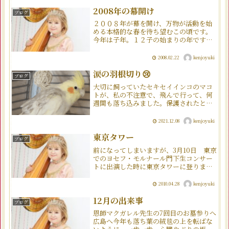
き、嬉しい日となりました。たくさん頂
いたプレゼントの中か...
2008年の幕開け
ブログ
２００８年が幕を開け、万物が活動を始
める本格的な春を待ち望むこの頃です。
今年は子年。１２子の始まりの年です。
広い意味で物事のスタートの年と言える
かもしれませんね｢１２子｣といえば｢１
2008.02.22
kenjoyuki
２｣という数の不思議さを幼い頃から感じ
ていました。１年は１...
涙の羽根切り😢
ブログ
大切に飼っていたセキセイインコのマコ
トが、私の不注意で、飛んで行って、何
週間も落ち込みました。保護されたと聞
けば、いろんな警察署にも尋ねました。
飛び去った翌日は雨だったので、ご飯を
2021.12.08
kenjoyuki
食べているのか、カラスの餌食になって
いないのか、どこかで保護...
東京タワー
ブログ
前になってしまいますが、3月10日 東京
でのヨセフ・モルナール門下生コンサー
トに出演した時に東京タワーに登りまし
た！！やっぱり凄い！！！ 時間によっ
てタワーの色が変わるんですね！久しぶ
2010.04.28
kenjoyuki
りに素的な夜景を眺めて来ました。
2010/03/13 2...
12月の出来事
ブログ
恩師マクガレル先生の7回目のお墓参りへ
広島へ今年も落ち葉の絨毯の上を転ばな