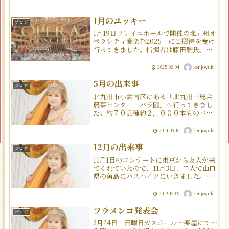
1月のユッキー
ブログ
1月19日ソレイユホールで開催の北九州オ
ペラシティ音楽祭2025」にご招待を受け
行ってきました。指揮者は藤田雅氏。市
民合唱団も出場しての北九州ならではの
アットホームな音楽祭でした。敬愛する
2025.02.04
kenjoyuki
丸岡バレエカンパニーの丸岡有子先生が
バレエの演出を担当。華やかな舞台で楽
5月の出来事
ブログ
しめました。
北九州市小倉南区にある「北九州市総合
農事センター バラ園」へ行ってきまし
た。約７０品種約２，０００本ものバラ
が育てられているそうで、様々なバラを
楽しむことが出来ました。一方我が家の
2014.06.13
kenjoyuki
11鉢のバラと小さい2鉢のバラも満開！手
入れは大変ですが、育...
12月の出来事
ブログ
11月1日のコンサートに東京から友人が来
てくれていたので、11月3日、二人で山口
県の角島にバスハイクにいきました。あ
いにくの曇り空でしたが、演奏会の疲れ
が吹き飛ぶ楽しい1日となりました。
2019.12.09
kenjoyuki
フラメンコ発表会
ブログ
3月24日 日曜日ガスホール～楽屋にて～