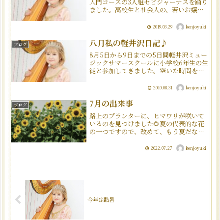
入門コースの3人組セビジャーナスを踊り
ました。高校生と社会人の、若いお嬢さ
んと頑張りました！楽しかったですよ打
ち上げの様子
2019.03.29
kenjoyuki
八月私の軽井沢日記♪
ブログ
8月5日から9日までの5日間軽井沢ミュー
ジックサマースクールに小学校6年生の生
徒と参加してきました。空いた時間を見
つけホテル近くの塩沢湖を囲む軽井沢タ
リアセンに入園し、のんびりとした一時
2010.08.31
kenjoyuki
を過ごしました。ペイネ『恋人たちの
像』旧朝吹山荘『睡鳩...
7月の出来事
ブログ
路上のプランターに、ヒマワリが咲いて
いるのを見つけました🌻夏の代表的な花
の一つですので、改めて、もう夏だなと
感じます。太陽に向かって伸びるヒマワ
リをみると、自分もまっすぐに生きてい
2022.07.27
kenjoyuki
かなければ！という思いがします。ヒマ
ワリは私たちがイメージす...
今年は酷暑